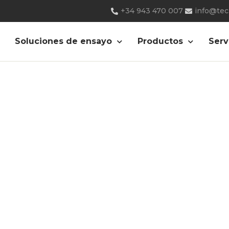
+34 943 470 007
info@te
universal-ensayos
Soluciones de ensayo
Productos
Serv