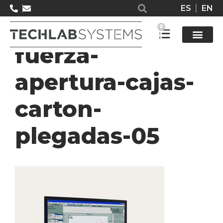
ES
EN
OP50-Medidor-
0
fuerza-
Solucione
apertura-cajas-
carton-
plegadas-05