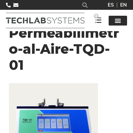
ES
EN
02-
0
Permeabilimetr
Solucione
o-al-Aire-TQD-
01