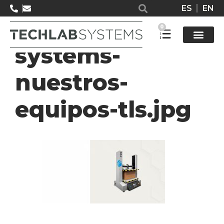
ES
EN
05_Techlab-
0
systems-
Solucione
nuestros-
equipos-tls.jpg