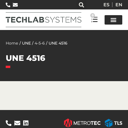
ES
EN
0
Test so
Home
/ UNE /
4-5-6
/ UNE 4516
UNE 4516