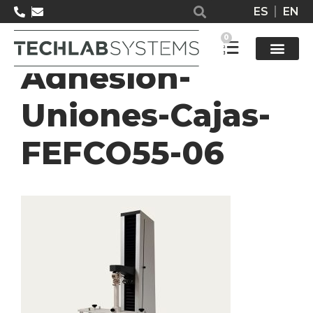
ES
EN
JT-Medidor-
0
Adhesion-
Solucione
Uniones-Cajas-
FEFCO55-06