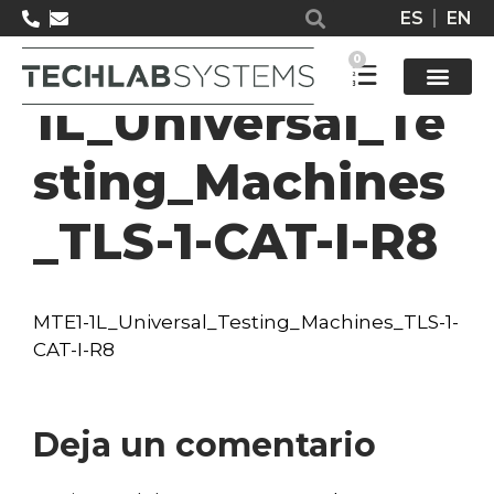
ES
EN
MTE1-
0
1L_Universal_Te
Solucione
sting_Machines
_TLS-1-CAT-I-R8
MTE1-1L_Universal_Testing_Machines_TLS-1-
CAT-I-R8
Deja un comentario