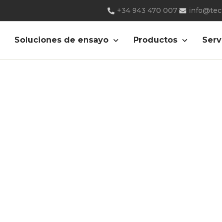
+34 943 470 007
info@te
niversal-ensayos-
Soluciones de ensayo
Productos
Serv