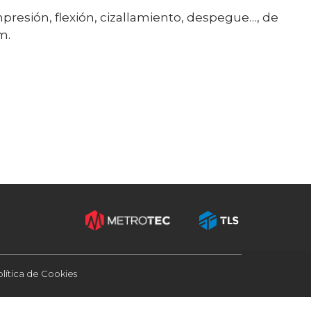
resión, flexión, cizallamiento, despegue…, de
m.
olítica de Cookies