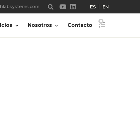
ES
EN
chlabsystems.com
TLS-06
0
icios
Nosotros
Contacto