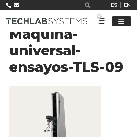
ES
EN
MTE1L-
0
Maquina-
Solucione
universal-
ensayos-TLS-09