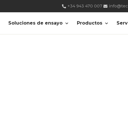
+34 943 470 007
info@te
universal-ensayo
Soluciones de ensayo
Productos
Serv