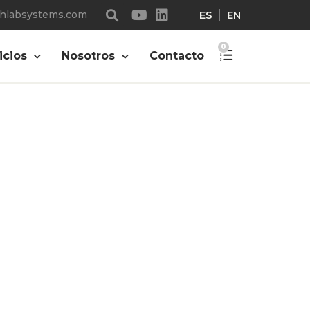
ES
EN
chlabsystems.com
s
0
icios
Nosotros
Contacto