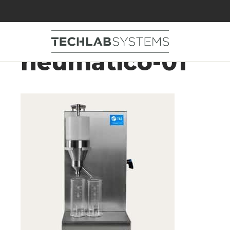
SR1-Medidor-grad
neumatico-01