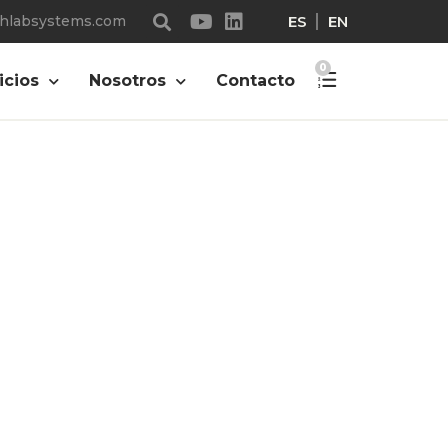
ES
EN
chlabsystems.com
riegler-
0
icios
Nosotros
Contacto