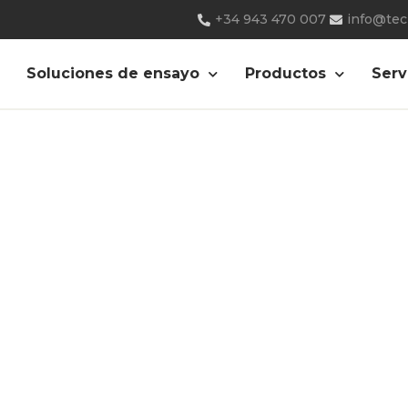
+34 943 470 007
info@te
o-refino-schopper-
Soluciones de ensayo
Productos
Serv