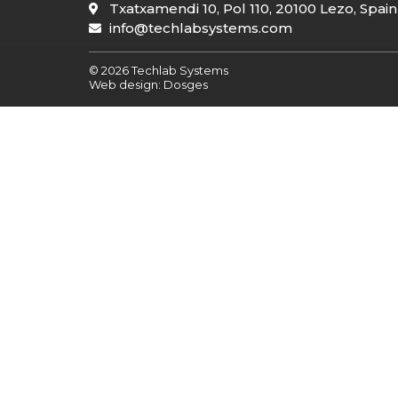
Txatxamendi 10, Pol 110, 20100 Lezo, Spain
info@techlabsystems.com
© 2026 Techlab Systems
Web design:
Dosges