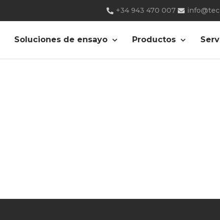
+34 943 470 007
info@te
6)
Soluciones de ensayo
Productos
Serv