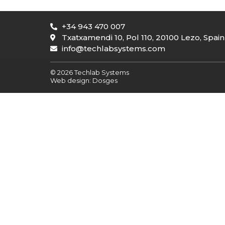
+34 943 470 007
Txatxamendi 10, Pol 110, 20100 Lezo, Spain
info@techlabsystems.com
© 2026 Techlab Systems
Web design:
Dosges