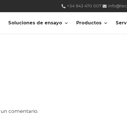
+34 943 470 007
info@te
Soluciones de ensayo
Productos
Serv
 un comentario.