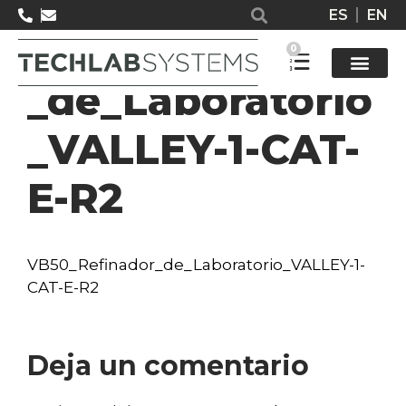
ES
EN
VB50_Refinador
0
_de_Laboratorio
Solucione
_VALLEY-1-CAT-
E-R2
VB50_Refinador_de_Laboratorio_VALLEY-1-
CAT-E-R2
Deja un comentario