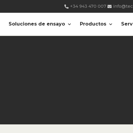
+34 943 470 007
info@te
Soluciones de ensayo
Productos
Serv