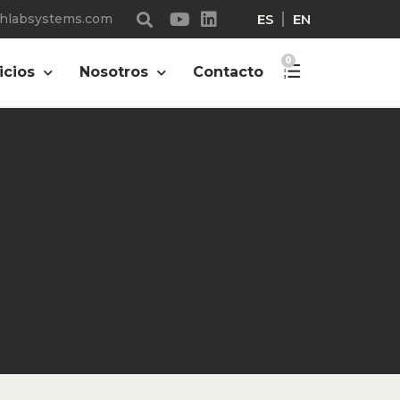
ES
EN
chlabsystems.com
0
icios
Nosotros
Contacto