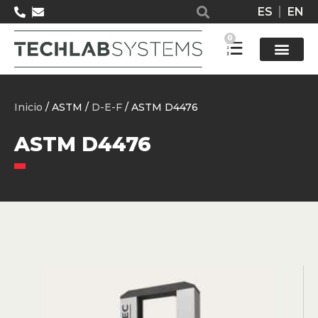
ES
EN
0
Solucione
Inicio
/ ASTM /
D-E-F
/ ASTM D4476
ASTM D4476