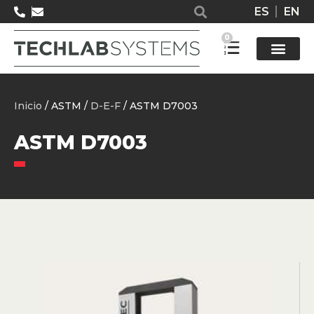
ES
EN
0
Solucione
Inicio
/ ASTM /
D-E-F
/ ASTM D7003
ASTM D7003