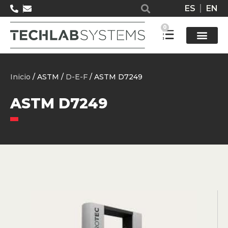
ES
EN
0
Solucione
Inicio
/ ASTM /
D-E-F
/ ASTM D7249
ASTM D7249