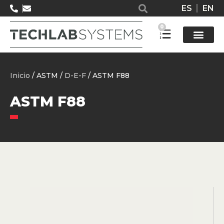
ES
EN
0
Solucione
Inicio
/ ASTM /
D-E-F
/ ASTM F88
ASTM F88