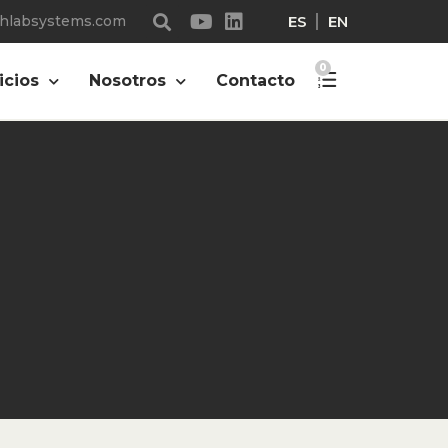
ES
EN
chlabsystems.com
0
icios
Nosotros
Contacto