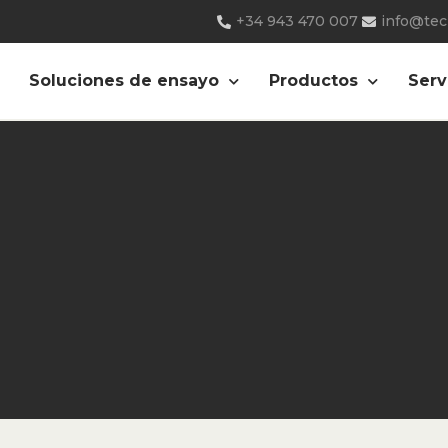
+34 943 470 007
info@te
Soluciones de ensayo
Productos
Serv