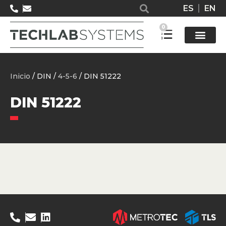
ES
EN
0
Solucione
Inicio
/ DIN /
4-5-6
/ DIN 51222
DIN 51222