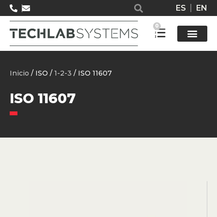
ES
EN
0
Solucione
Inicio
/ ISO /
1-2-3
/ ISO 11607
ISO 11607