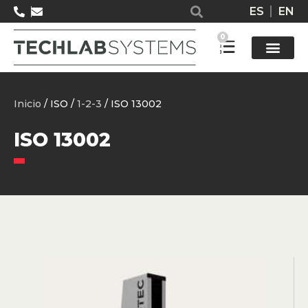
ES
EN
0
Solucione
Inicio
/ ISO /
1-2-3
/ ISO 13002
ISO 13002