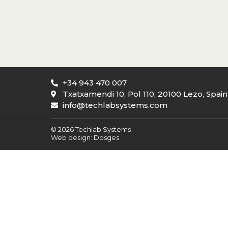
+34 943 470 007
Txatxamendi 10, Pol 110, 20100 Lezo, Spain
info@techlabsystems.com
© 2026 Techlab Systems
Web design:
Dosges