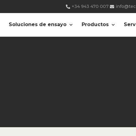
+34 943 470 007
info@te
Soluciones de ensayo
Productos
Serv