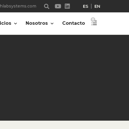
ES
EN
chlabsystems.com
0
icios
Nosotros
Contacto