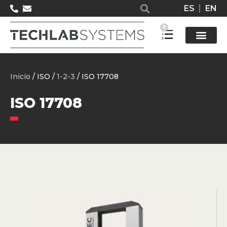
ES
EN
0
Solucione
Inicio
/ ISO /
1-2-3
/ ISO 17708
ISO 17708