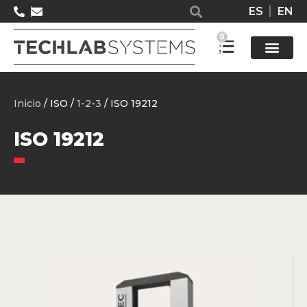
ES
EN
0
Solucione
Inicio
/ ISO /
1-2-3
/ ISO 19212
ISO 19212