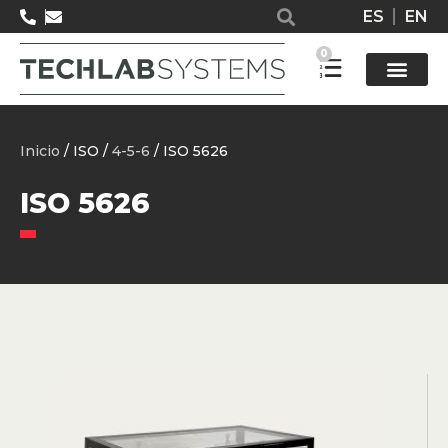
ES
EN
0
Solucione
Inicio
/ ISO /
4-5-6
/ ISO 5626
ISO 5626