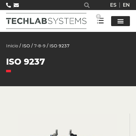
ES
EN
0
Solucione
Inicio
/ ISO /
7-8-9
/ ISO 9237
ISO 9237