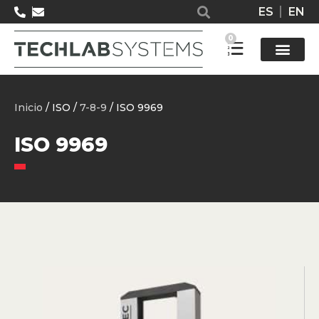
ES
EN
0
Solucione
Inicio
/ ISO /
7-8-9
/ ISO 9969
ISO 9969