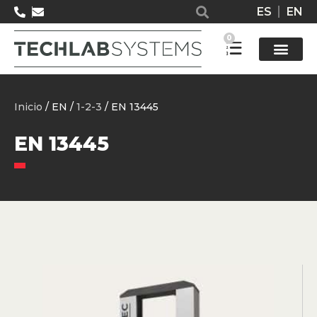
ES
EN
0
Solucione
Inicio
/ EN /
1-2-3
/ EN 13445
EN 13445