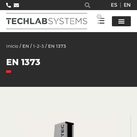
ES
EN
0
Solucione
Inicio
/ EN /
1-2-3
/ EN 1373
EN 1373