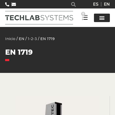
ES
EN
0
Solucione
Inicio
/ EN /
1-2-3
/ EN 1719
EN 1719