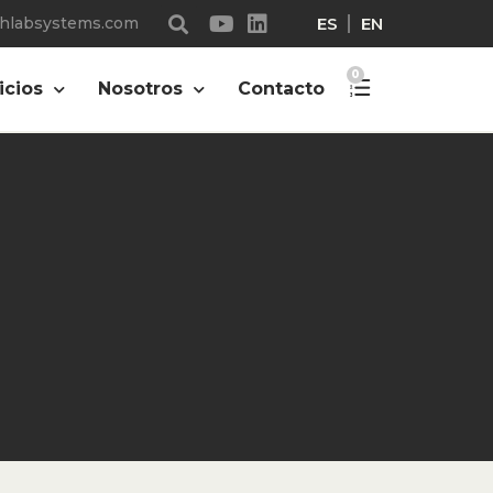
ES
EN
chlabsystems.com
0
icios
Nosotros
Contacto