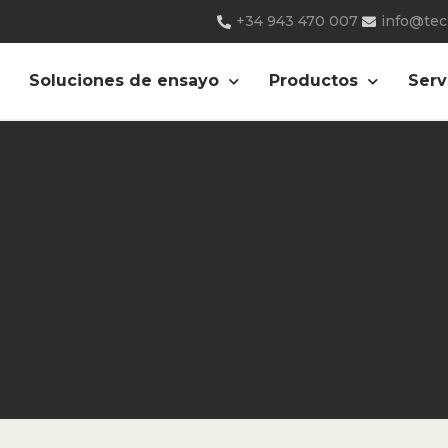
+34 943 470 007
info@te
Soluciones de ensayo
Productos
Serv