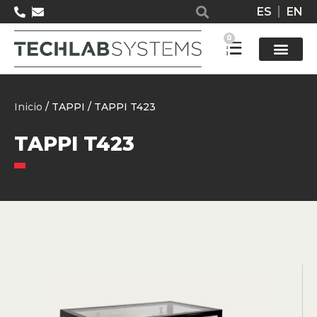
ES
EN
0
Solucione
Inicio
/ TAPPI / TAPPI T423
TAPPI T423