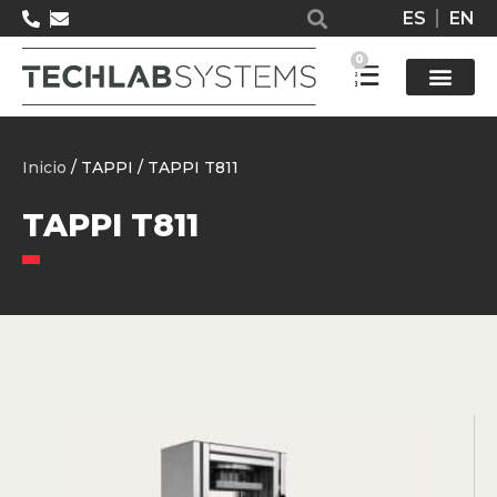
ES
EN
0
Solucione
Inicio
/ TAPPI / TAPPI T811
TAPPI T811