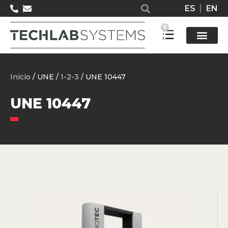
ES
EN
0
Solucione
Inicio
/ UNE /
1-2-3
/ UNE 10447
UNE 10447