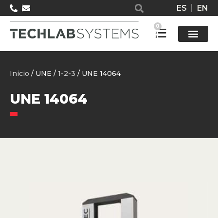
ES
EN
0
Solucione
Inicio
/ UNE /
1-2-3
/ UNE 14064
UNE 14064