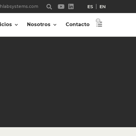
ES
EN
chlabsystems.com
0
icios
Nosotros
Contacto