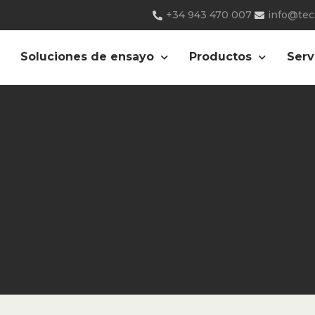
+34 943 470 007
info@te
Soluciones de ensayo
Productos
Serv