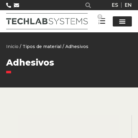
ES
EN
0
Solucione
Inicio
/ Tipos de material / Adhesivos
Adhesivos